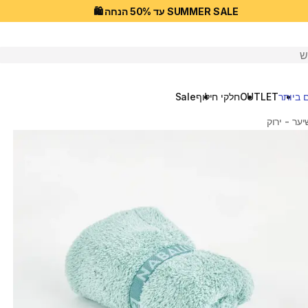
SUMMER SALE עד 50% הנחה 🛍️
יפוש
 ביותר
OUTLET
חלקי חילוף
Sale
ער - ירוק