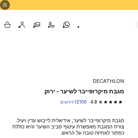
Whatsapp
צור קשר
הסניפים שלנו
החשבון שלי
עגלת
DECATHLON
מגבת מיקרופייבר לשיער - ירוק
4.8
12100 דירוגים
4.8 out of 5 stars from 12100 reviews
מגבת מיקרופייבר לשיער, אידיאלית לייבוש עדין ויעיל.
צורת המגבת מאפשרת עיטוף סביב השיער והיא כוללת
כפתור לאחיזה טובה על הראש.