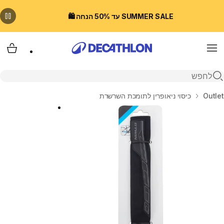
SUMMER SALE עד 50% הנחה 🛍️
Menu
עגלת
פתיחת חיפוש
בית
Outlet
כיסוי ניאופרין לתומכת השרשרת