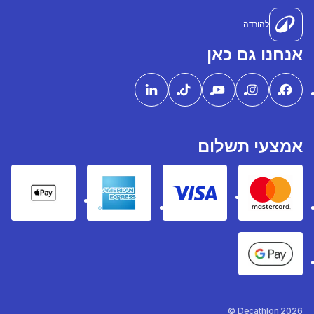
להורדה
אנחנו גם כאן
אמצעי תשלום
pple Pay
American express
Visa
Mastercard
Google Pay
Decathlon 2026 ©