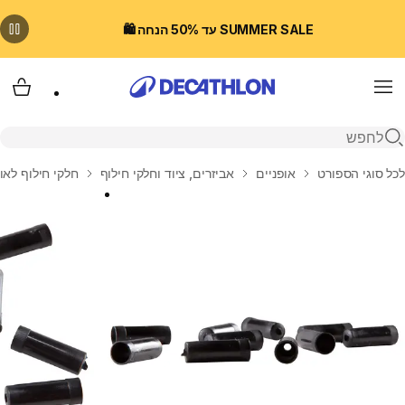
SUMMER SALE עד 50% הנחה 🛍️
Menu
עגלת
פתיחת חיפוש
בית
לכל סוגי הספורט
אופניים
אביזרים, ציוד וחלקי חילוף
חלקי חילוף לאו