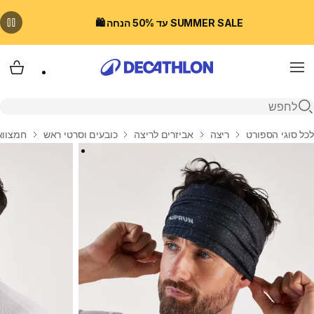
SUMMER SALE עד 50% הנחה 🛍️
Menu
עגלת
פתיחת חיפוש
בית
לכל סוגי הספורט
ריצה
אביזרים לריצה
כובעים וסרטי ראש
חמצוואר לריצה של 