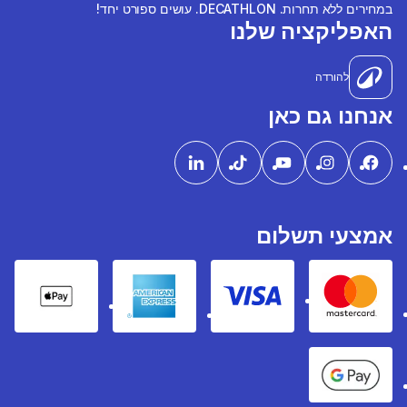
במחירים ללא תחרות. DECATHLON. עושים ספורט יחד!
האפליקציה שלנו
להורדה
אנחנו גם כאן
אמצעי תשלום
pple Pay
American express
Visa
Mastercard
Google Pay