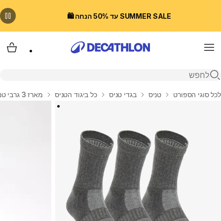
SUMMER SALE עד 50% הנחה 🛍️
Menu
עגלת
פתיחת חיפוש
בית
לכל סוגי הספורט
טניס
בגדי טניס
כל ביגוד הטניס
מארז 3 גרבי טניס גבוהים, דגם RS 500 - אפור