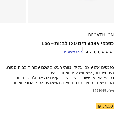
DECATHLON
כפכפי אצבע דגם 120 לבנות – Leo
4.7
694 דירוגים
4.7 out of 5 stars from 694 reviews
כפכפים אלו עוצבו על ידי צוותי העיצוב שלנו עבור חובבות ספורט
מים צעירות, לשימוש לפני ואחרי האימון.
כפכפי אצבע פשוטים ושימושיים. קלים לנעילה ולהסרה והם
מתייבשים במהירות רבה מאוד. מושלמים לפני ואחרי האימון.
מק"ט
8751045