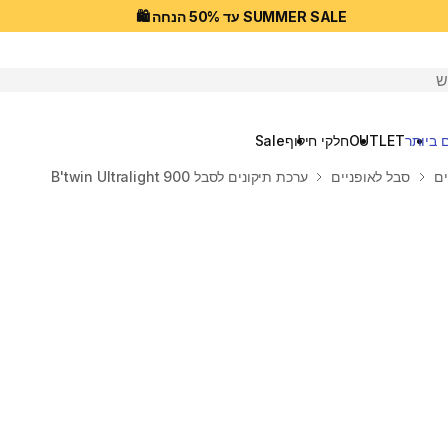
SUMMER SALE עד 50% הנחה 🛍️
יפוש
 ביותר
OUTLET
חלקי חילוף
Sale
ים
סבל לאופניים
ערכת תיקונים לסבל B'twin Ultralight 900