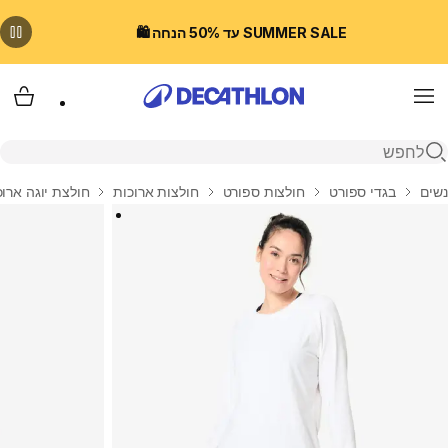
SUMMER SALE עד 50% הנחה 🛍️
Menu
עגלת
פתיחת חיפוש
בית
נשים
בגדי ספורט
חולצות ספורט
חולצות ארוכות
חולצת יוגה ארוכ