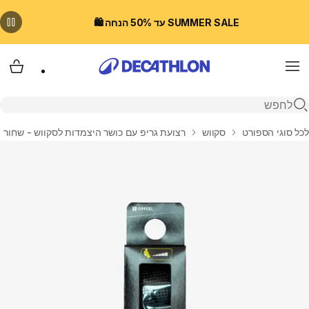
SUMMER SALE עד 50% הנחה 🛍️
Menu
עגלת
פתיחת חיפוש
בית
לכל סוגי הספורט
סקווש
רצועת גריפ עם כושר היצמדות לסקווש - שחור