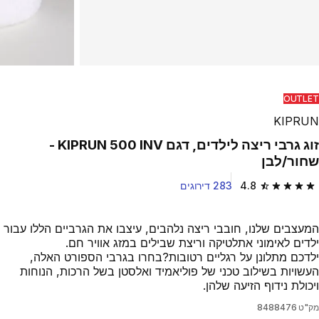
OUTLET
KIPRUN
זוג גרבי ריצה לילדים, דגם KIPRUN 500 INV -
שחור/לבן
4.8
283 דירוגים
4.8 out of 5 stars from 283 reviews
המעצבים שלנו, חובבי ריצה נלהבים, עיצבו את הגרביים הללו עבור
ילדים לאימוני אתלטיקה וריצת שבילים במזג אוויר חם.
ילדכם מתלונן על רגליים רטובות?בחרו בגרבי הספורט האלה,
העשויות בשילוב טכני של פוליאמיד ואלסטן בשל הרכות, הנוחות
ויכולת נידוף הזיעה שלהן.
מק"ט
8488476