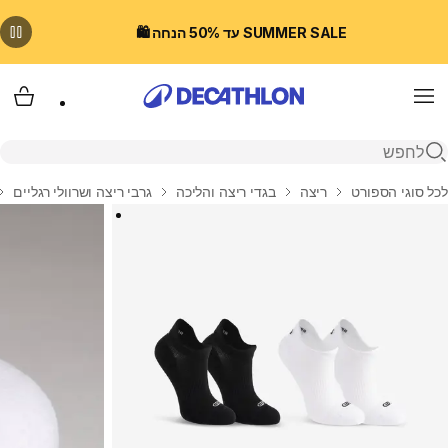
SUMMER SALE עד 50% הנחה 🛍️
Menu
עגלת
פתיחת חיפוש
בית
לכל סוגי הספורט
ריצה
בגדי ריצה והליכה
גרבי ריצה ושרוולי רגליים