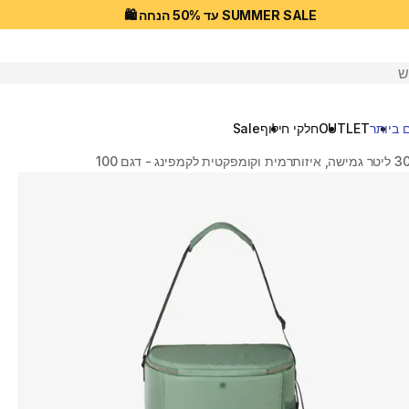
SUMMER SALE עד 50% הנחה 🛍️
יפוש
 ביותר
OUTLET
חלקי חילוף
Sale