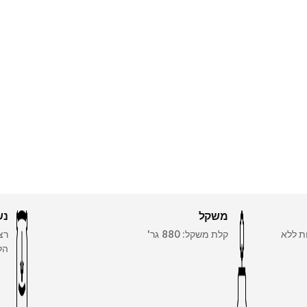
משקל
נש
 המזון במשך 9 שעות ללא
קלת משקל: 880 גר'
רצ
הל