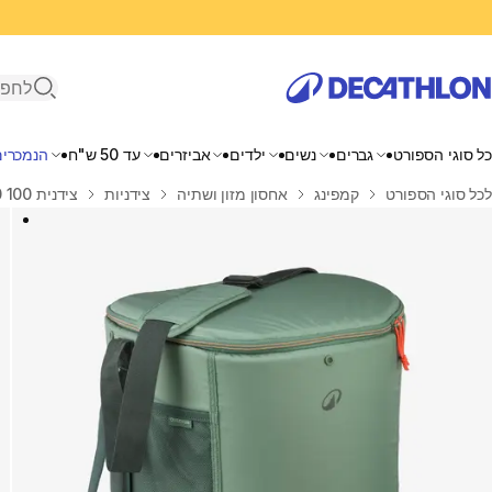
פתיחת ח
כל סוגי הספורט
גברים
נשים
ילדים
אביזרים
עד 50 ש"ח
הנמכרים
בית
לכל סוגי הספורט
קמפינג
אחסון מזון ושתיה
צידניות
צידנית 100 30 ליטר גמישה, איזותרמית וקומפקטית לקמפינג - דגם 100