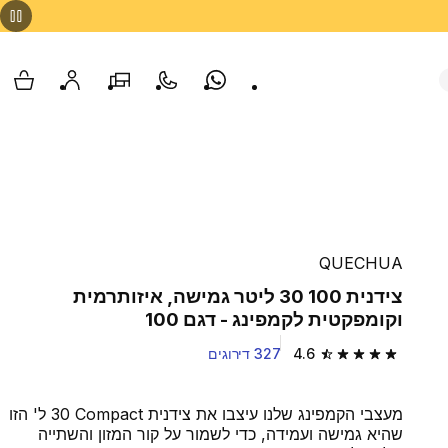
Whatsapp
צור קשר
הסניפים שלנו
החשבון שלי
עגלת
QUECHUA
צידנית 100 30 ליטר גמישה, איזותרמית
וקומפקטית לקמפינג - דגם 100
4.6
327 דירוגים
4.6 out of 5 stars from 327 reviews
מעצבי הקמפינג שלנו עיצבו את צידנית Compact‏ 30 ל' הזו
שהיא גמישה ועמידה, כדי לשמור על קור המזון והשתייה