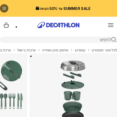
SUMMER SALE עד 50% הנחה 🛍️
Menu
עגלת
פתיחת חיפוש
בית
לכל סוגי הספורט
קמפינג
אחסון מזון ושתיה
ערכות בישול
ערכת ביש