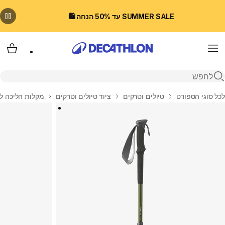
SUMMER SALE עד 50% הנחה 🛍️
Menu
עגלת
פתיחת חיפוש
בית
לכל סוגי הספורט
טיולים וטרקים
ציוד טיולים וטרקים
מקלות הליכה לט