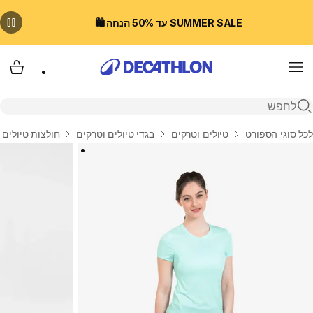
SUMMER SALE עד 50% הנחה 🛍️
Menu
עגלת
פתיחת חיפוש
בית
לכל סוגי הספורט
טיולים וטרקים
בגדי טיולים וטרקים
חולצות טיולים