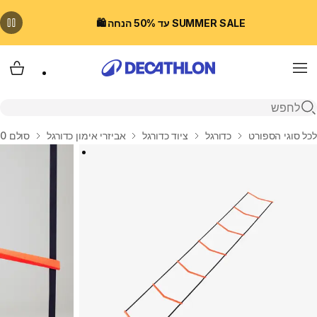
SUMMER SALE עד 50% הנחה 🛍️
Menu
עגלת
פתיחת חיפוש
בית
לכל סוגי הספורט
כדורגל
ציוד כדורגל
אביזרי אימון כדורגל
סולם 3.20 מטרים Essential Agility - כתום