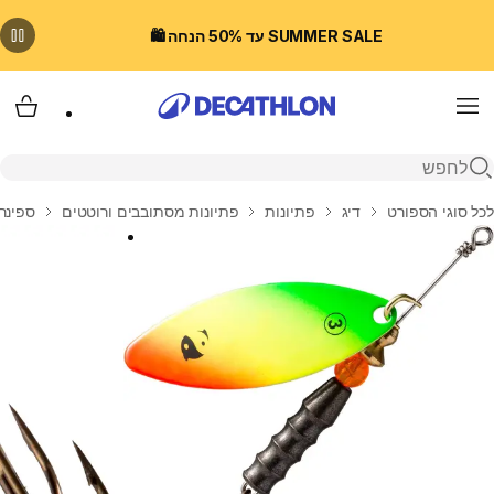
SUMMER SALE עד 50% הנחה 🛍️
Menu
עגלת
פתיחת חיפוש
בית
לכל סוגי הספורט
דיג
פתיונות
פתיונות מסתובבים ורוטטים
ספינר לדי