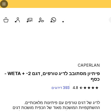
Whatsapp
צור קשר
הסניפים שלנו
החשבון שלי
עגלת
CAPERLAN
פיתיון מסתובב לדיג טורפים, דגם WETA + -2 -
כסף
4.8
393 דירוגים
4.8 out of 5 stars from 393 reviews
לדיג של דגים טורפים עם פיתיונות מלאכותיים.
ההשתקפויות המושכות מאוד של הכפית מושכות דגים