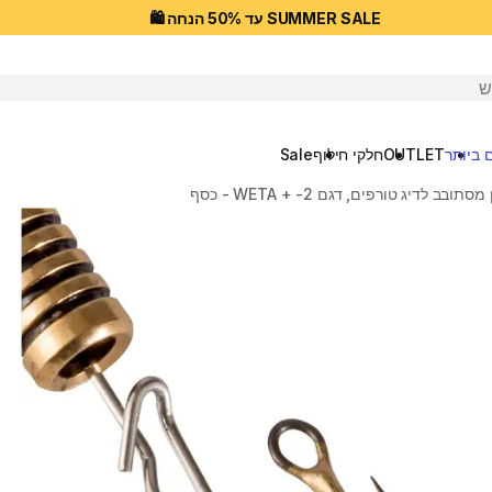
SUMMER SALE עד 50% הנחה 🛍️
יפוש
 ביותר
OUTLET
חלקי חילוף
Sale
סתובב לדיג טורפים, דגם WETA + -2 - כסף