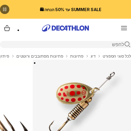
SUMMER SALE עד 50% הנחה 🛍️
Menu
עגלת
פתיחת חיפוש
בית
לכל סוגי הספורט
דיג
פתיונות
פתיונות מסתובבים ורוטטים
פיתיון מ