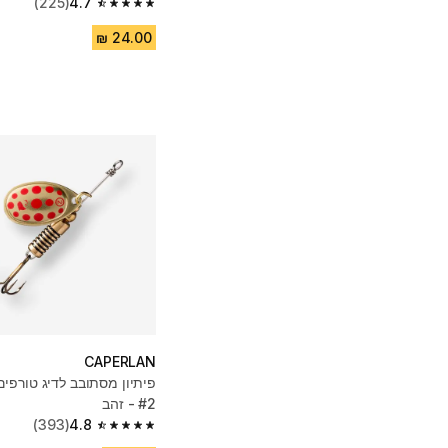
(225)
4.7
4.7 out of 5 stars from 225 reviews
CAPERLAN
#2 - זהב
(393)
4.8
4.8 out of 5 stars from 393 reviews