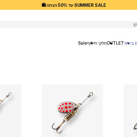
SUMMER SALE עד 50% הנחה 🛍️
יפוש
 ביותר
OUTLET
חלקי חילוף
Sale