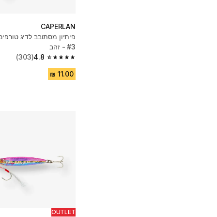
CAPERLAN
#3 - זהב
(303)
4.8
4.8 out of 5 stars from 303 reviews
OUTLET