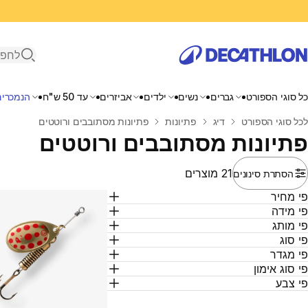
פתיחת ח
כל סוגי הספורט
גברים
נשים
ילדים
אביזרים
עד 50 ש"ח
הנמכרים
בית
לכל סוגי הספורט
דיג
פתיונות
פתיונות מסתובבים ורוטטים
פתיונות מסתובבים ורוטטים
21 מוצרים
הסתרת סינונים
י מחיר
י מידה
י מותג
י סוג
י מגדר
י סוג אימון
י צבע