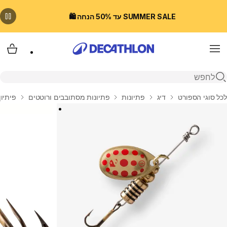
SUMMER SALE עד 50% הנחה 🛍️
Menu
עגלת
פתיחת חיפוש
בית
לכל סוגי הספורט
דיג
פתיונות
פתיונות מסתובבים ורוטטים
פיתיון מ