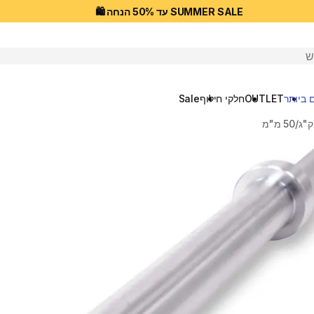
SUMMER SALE עד 50% הנחה 🛍️
יפוש
 ביותר
OUTLET
חלקי חילוף
Sale