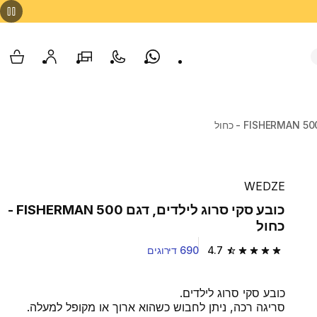
Whatsapp
צור קשר
הסניפים שלנו
החשבון שלי
עגלת
WEDZE
כובע סקי סרוג לילדים, דגם FISHERMAN 500 -
כחול
4.7
690 דירוגים
4.7 out of 5 stars from 690 reviews
כובע סקי סרוג לילדים.
סריגה רכה, ניתן לחבוש כשהוא ארוך או מקופל למעלה.