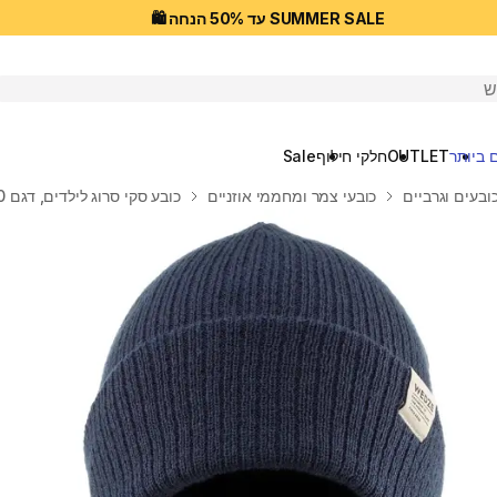
SUMMER SALE עד 50% הנחה 🛍️
יפוש
 ביותר
OUTLET
חלקי חילוף
Sale
ובעים וגרביים
כובעי צמר ומחממי אוזניים
כובע סקי סרוג לילדים, דגם FISHERMAN 500 - כחול