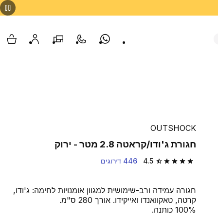
Whatsapp
צור קשר
הסניפים שלנו
החשבון שלי
עגלת
OUTSHOCK
חגורת ג'ודו/קראטה 2.8 מטר - ירוק
4.5
446 דירוגים
4.5 out of 5 stars from 446 reviews
חגורה עמידה ורב-שימושית למגוון אומנויות לחימה: ג'ודו,
קרטה, טאקוואנדו ואייקידו. אורך 280 ס"מ.
100% כותנה.