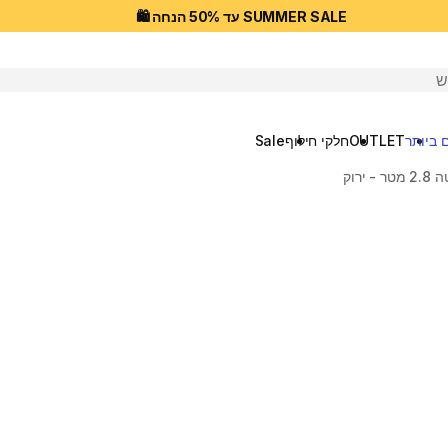
SUMMER SALE עד 50% הנחה 🛍️
יפוש
 ביותר
OUTLET
חלקי חילוף
Sale
ירוק