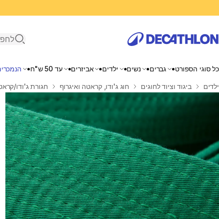
פתיחת ח
כל סוגי הספורט
גברים
נשים
ילדים
אביזרים
עד 50 ש"ח
הנמכרים
בית
ילדים
ביגוד וציוד לחוגים
חוג ג'ודו, קראטה ואיגרוף
חגורת ג'ודו/קראטה 2.8 מטר - 