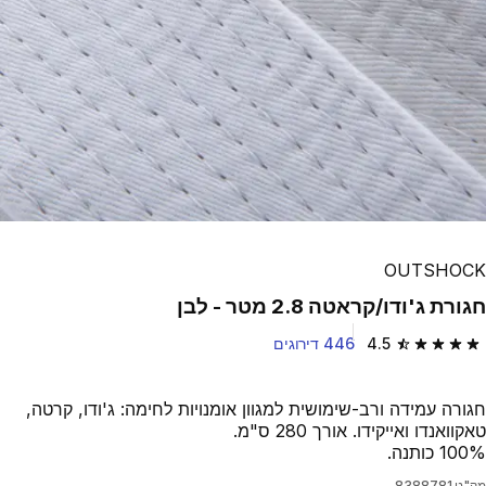
OUTSHOCK
חגורת ג'ודו/קראטה 2.8 מטר - לבן
4.5
446 דירוגים
4.5 out of 5 stars from 446 reviews
חגורה עמידה ורב-שימושית למגוון אומנויות לחימה: ג'ודו, קרטה,
טאקוואנדו ואייקידו. אורך 280 ס"מ.
100% כותנה.
מק"ט
8388781