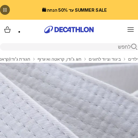
SUMMER SALE עד 50% הנחה 🛍️
Menu
עגלת
פתיחת חיפוש
בית
ילדים
ביגוד וציוד לחוגים
חוג ג'ודו, קראטה ואיגרוף
חגורת ג'ודו/קראטה 2.8 מטר -