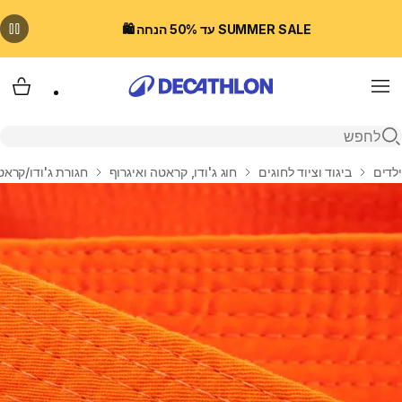
SUMMER SALE עד 50% הנחה 🛍️
Menu
עגלת
פתיחת חיפוש
בית
ילדים
ביגוד וציוד לחוגים
חוג ג'ודו, קראטה ואיגרוף
חגורת ג'ודו/קראטה 2.8 מטר - 