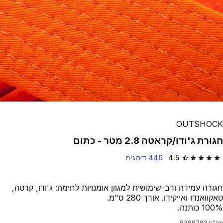
OUTSHOCK
חגורת ג'ודו/קראטה 2.8 מטר - כתום
4.5
446 דירוגים
4.5 out of 5 stars from 446 reviews
חגורה עמידה ורב-שימושית למגוון אומנויות לחימה: ג'ודו, קרטה,
טאקוואנדו ואייקידו. אורך 280 ס"מ.
100% כותנה.
מק"ט
8388783