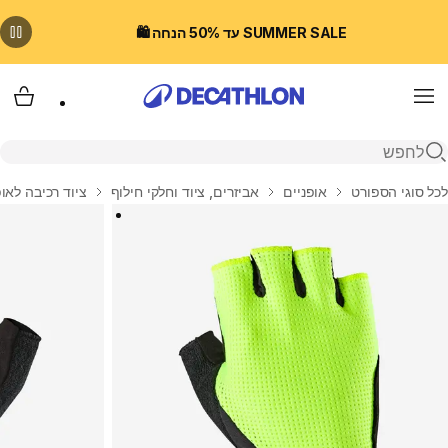
SUMMER SALE עד 50% הנחה 🛍️
Menu
עגלת
פתיחת חיפוש
בית
לכל סוגי הספורט
אופניים
אביזרים, ציוד וחלקי חילוף
ציוד רכיבה לאופ