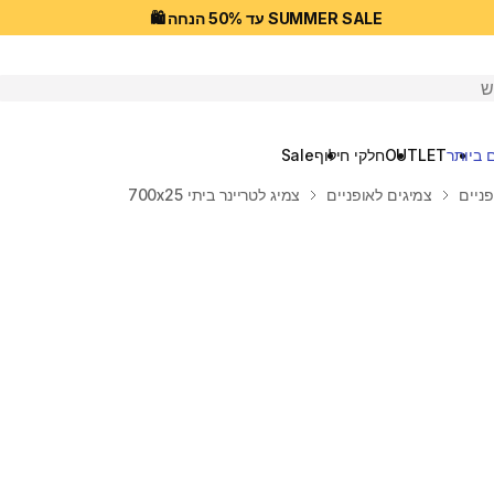
SUMMER SALE עד 50% הנחה 🛍️
יפוש
 ביותר
OUTLET
חלקי חילוף
Sale
פניים
צמיגים לאופניים
צמיג לטריינר ביתי 700x25