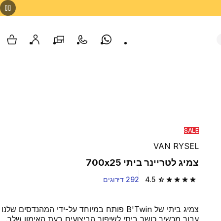
Whatsapp
צור קשר
הסניפים שלנו
החשבון שלי
עגלת
SALE
VAN RYSEL
צמיג לטריינר ביתי 700x25
4.5
292 דירוגים
4.5 out of 5 stars from 292 reviews
צמיג ביתי של B'Twin פותח במיוחד על-ידי המהנדסים שלנו
עבור מכשיר כושר ביתי לשיפור הביצועים בעת האימון שלך.