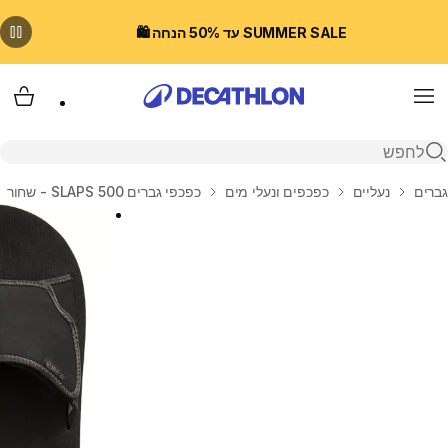
SUMMER SALE עד 50% הנחה 🛍️
Menu
עגלת
פתיחת חיפוש
בית
גברים
נעליים
כפכפים ונעלי מים
כפכפי גברים SLAPS 500 - שחור