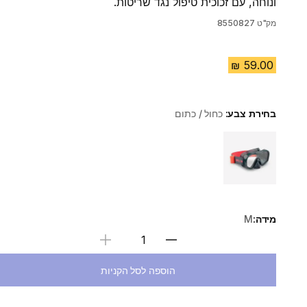
ונוחה, עם זכוכית טיפול נגד שריטות.
מק"ט
8550827
בחירת צבע:
כחול / כתום
Choose a variant
מידה:
M
בחירת כמות
הוספה לסל הקניות