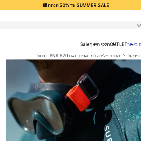
SUMMER SALE עד 50% הנחה 🛍️
יפוש
 ביותר
OUTLET
חלקי חילוף
Sale
נירקול
מסכת צלילה למבוגרים, דגם SNK 520 - כחול