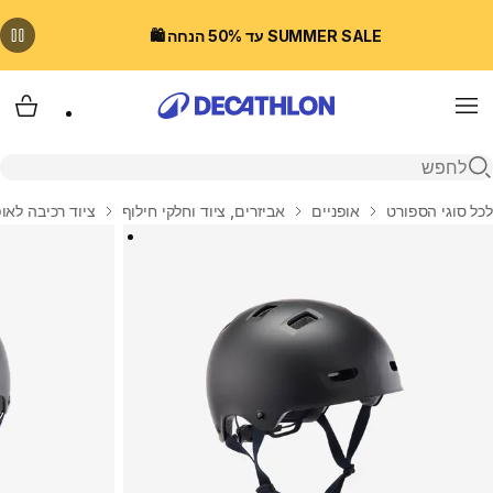
SUMMER SALE עד 50% הנחה 🛍️
Menu
עגלת
פתיחת חיפוש
בית
לכל סוגי הספורט
אופניים
אביזרים, ציוד וחלקי חילוף
ציוד רכיבה לאופ