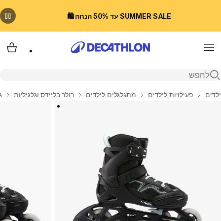
SUMMER SALE עד 50% הנחה 🛍️
Menu
עגלת
פתיחת חיפוש
בית
ילדים
פעילויות לילדים
מתגלגלים לילדים
רולר בליידס וגלגיליות
ג