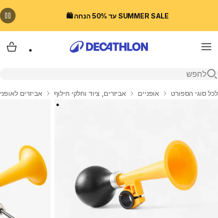
SUMMER SALE עד 50% הנחה 🛍️
Menu
עגלת
פתיחת חיפוש
בית
לכל סוגי הספורט
אופניים
אביזרים, ציוד וחלקי חילוף
אביזרים לאופני