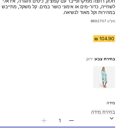
חלוק רחצה ממיקרופייבר עם קפוצ'ון, כיסים וחגורה, אידאלי
לשחייה, כדור-מים או אימוני כושר במים. קל משקל, מתייבש
במהירות וקל מאוד לנשיאה.
מק"ט
8892707
בחירת צבע:
ירוק
Choose a variant
מידה
בחירת כמות