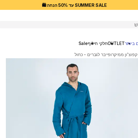
SUMMER SALE עד 50% הנחה 🛍️
יפוש
 ביותר
OUTLET
חלקי חילוף
Sale
פוצ'ון ממיקרופייבר לגברים - כחול