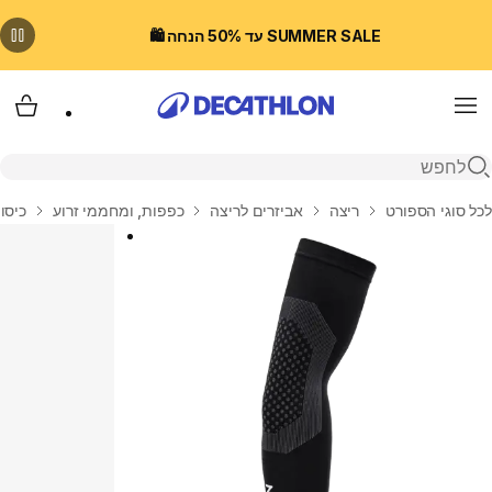
SUMMER SALE עד 50% הנחה 🛍️
Menu
עגלת
פתיחת חיפוש
בית
לכל סוגי הספורט
ריצה
אביזרים לריצה
כפפות, ומחממי זרוע
כיסוי זרוע לרי