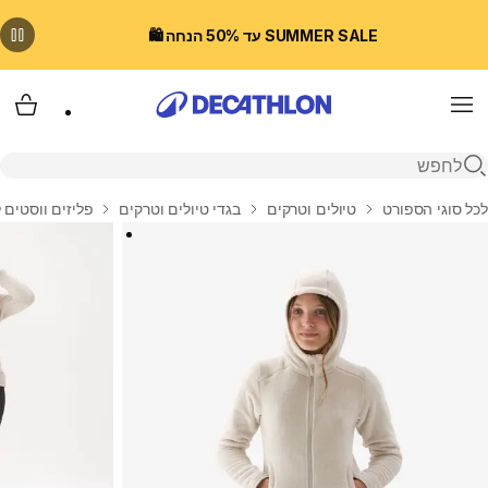
SUMMER SALE עד 50% הנחה 🛍️
Menu
עגלת
פתיחת חיפוש
בית
לכל סוגי הספורט
טיולים וטרקים
בגדי טיולים וטרקים
פליזים ווסטים 