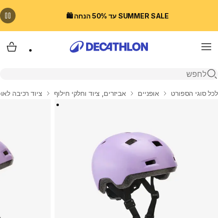
SUMMER SALE עד 50% הנחה 🛍️
Menu
עגלת
פתיחת חיפוש
בית
לכל סוגי הספורט
אופניים
אביזרים, ציוד וחלקי חילוף
ציוד רכיבה לאופ