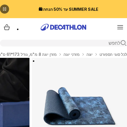
SUMMER SALE עד 50% הנחה 🛍️
Menu
עגלת
פתיחת חיפוש
בית
לכל סוגי הספורט
יוגה
מזרני יוגה
מזרן יוגה 8 מ"מ, גודל 173*61 ס"מ - כחול