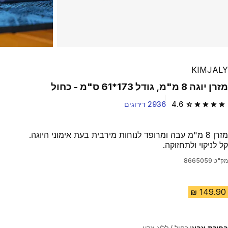
KIMJALY
מזרן יוגה 8 מ"מ, גודל 173*61 ס"מ - כחול
4.6
2936 דירוגים
4.6 out of 5 stars from 2936 reviews
מזרן 8 מ"מ עבה ומרופד לנוחות מירבית בעת אימוני היוגה.
קל לניקוי ולתחזוקה.
מק"ט
8665059
בחירת צבע:
כחול / ללא צבע