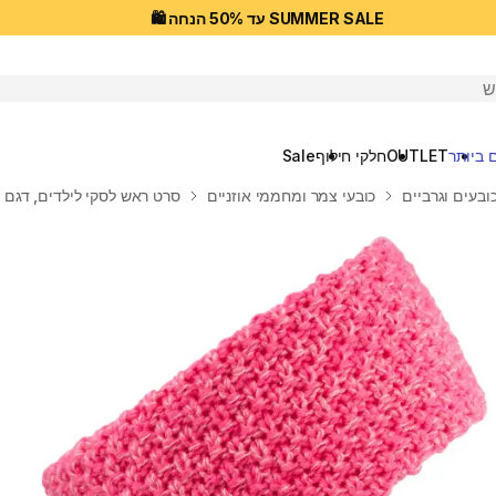
SUMMER SALE עד 50% הנחה 🛍️
יפוש
 ביותר
OUTLET
חלקי חילוף
Sale
ובעים וגרביים
כובעי צמר ומחממי אוזניים
סרט ראש לסקי לילדים, דגם TIMELESS - ורוד