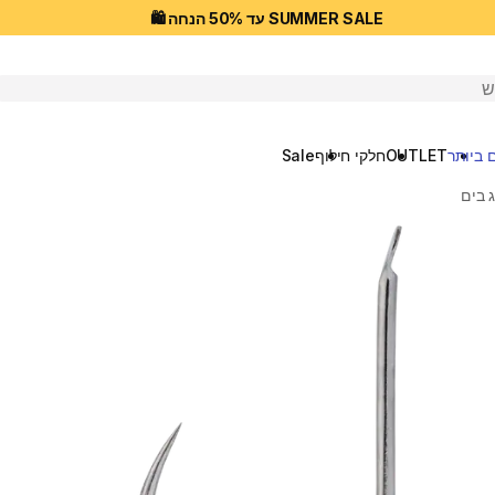
SUMMER SALE עד 50% הנחה 🛍️
יפוש
 ביותר
OUTLET
חלקי חילוף
Sale