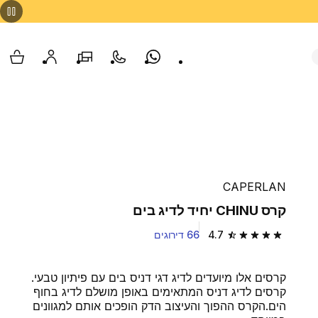
Whatsapp
צור קשר
הסניפים שלנו
החשבון שלי
עגלת
CAPERLAN
קרס CHINU יחיד לדיג בים
4.7
66 דירוגים
4.7 out of 5 stars from 66 reviews
קרסים אלו מיועדים לדיג דגי דניס בים עם פיתיון טבעי.
קרסים לדיג דניס המתאימים באופן מושלם לדיג בחוף
הים.הקרס ההפוך והעיצוב הדק הופכים אותם למגוונים