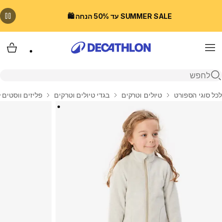
SUMMER SALE עד 50% הנחה 🛍️
Menu
עגלת
פתיחת חיפוש
בית
לכל סוגי הספורט
טיולים וטרקים
בגדי טיולים וטרקים
פליזים ווסטים 