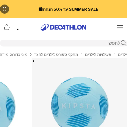
SUMMER SALE עד 50% הנחה 🛍️
Menu
עגלת
פתיחת חיפוש
בית
ילדים
פעילויות לילדים
מתקני ספורט לילדים לחצר
מיני כדורגל מידה 1, דגם Sunny 300 - כחו