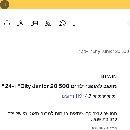
Whatsapp
צור קשר
הסניפים שלנו
החשבון שלי
עגלת
"
BTWIN
מושב לאופני ילדים 500 City Junior 20" ו-24"
4.7
119 דירוגים
4.7 out of 5 stars from 119 reviews
המושב עוצב כך שיתאים בנוחות למבנה האנטומי של ילד
לרכיבת פנאי.
מק"ט
8380623