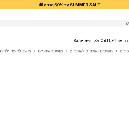
SUMMER SALE עד 50% הנחה 🛍️
יפוש
 ביותר
OUTLET
חלקי חילוף
Sale
פניים
מושבים ואוכפים לאופניים
מושב לאופניים
מושב לאופני ילדים 500 City Junior 20" ו-24