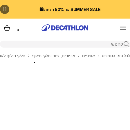
SUMMER SALE עד 50% הנחה 🛍️
Menu
עגלת
פתיחת חיפוש
בית
לכל סוגי הספורט
אופניים
אביזרים, ציוד וחלקי חילוף
חלקי חילוף לאו