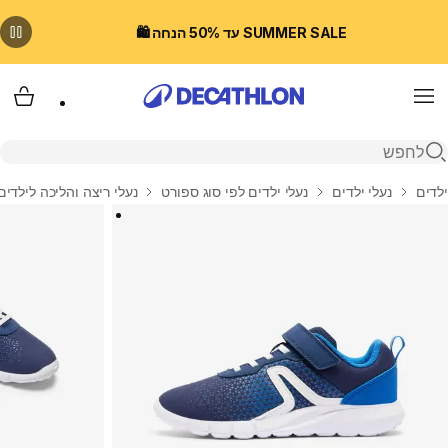
SUMMER SALE עד 50% הנחה 🛍️
Menu
עגלת
פתיחת חיפוש
בית
ילדים
נעלי ילדים
נעלי ילדים לפי סוג ספורט
נעלי ריצה והליכה לילדים