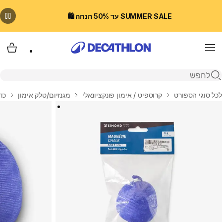
SUMMER SALE עד 50% הנחה 🛍️
Menu
עגלת
פתיחת חיפוש
בית
לכל סוגי הספורט
קרוספיט / אימון פונקציונאלי
מגנזיום/טלק אימון
כדו