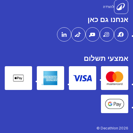
להורדה
אנחנו גם כאן
אמצעי תשלום
pple Pay
American express
Visa
Mastercard
Google Pay
Decathlon 2026 ©