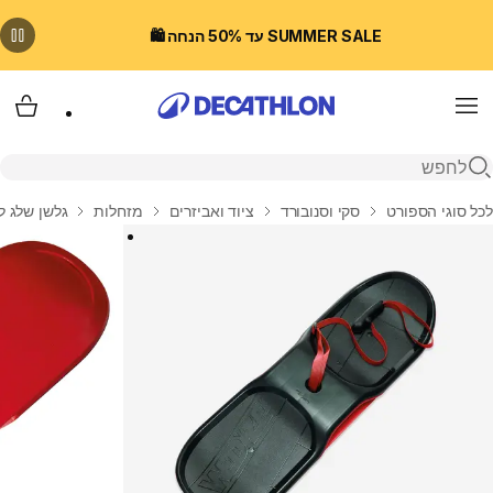
SUMMER SALE עד 50% הנחה 🛍️
Menu
עגלת
פתיחת חיפוש
בית
לכל סוגי הספורט
סקי וסנובורד
ציוד ואביזרים
מזחלות
גלשן שלג ל