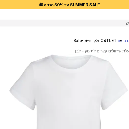
SUMMER SALE עד 50% הנחה 🛍️
יפוש
 ביותר
OUTLET
חלקי חילוף
Sale