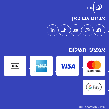
להורדה
אנחנו גם כאן
אמצעי תשלום
pple Pay
American express
Visa
Mastercard
Google Pay
Decathlon 2026 ©