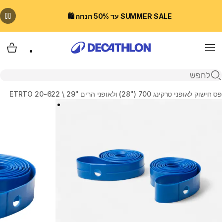
SUMMER SALE עד 50% הנחה 🛍️
Menu
עגלת
פתיחת חיפוש
בית
פס חישוק לאופני טרקינג 700 (28‎"‎) ולאופני הרים 29‎"‎ \ ‏ETRTO 20-622